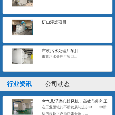
通风蝶阀广泛应用于通风除尘系统,含尘气
体,气管道,风净化装置...
矿山浮选项目
...
手动阀门
通风蝶阀密封可靠，使用寿命长，被广泛
用于水厂、电厂、钢厂、造...
市政污水处理厂项目
市政污水处理厂项目...
出口消音器
风机专用消音器用于治理风机对环境所形
成的空气动力性噪声的消声...
行业资讯
公司动态
MCP柜
空气悬浮离心鼓风机：高效节能的工
...
业新宠
在工业领域的不断发展与进步中，一种新
型的设备正逐渐崭露头角，...