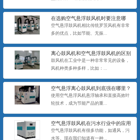
在选购空气悬浮鼓风机时要注意哪
卷帘式过滤器
些？
空气悬浮鼓风机相比传统罗茨风机有非常
...
多的优点，比如节能、无振...
离心鼓风机和空气悬浮鼓风机的区别
新型高效罗茨鼓风机
鼓风机在工业中是一种非常常见的设备，
FID系列罗茨鼓风机是江苏浮尔德环境科技
风机种类多种多样，比如：...
有限公司在引进美国M...
空气悬浮离心鼓风机到底强在哪里？
使用空气悬浮风机悬浮轴承和直接高效叶
空气悬浮鼓风机
轮技术，成为节能产品的重...
FID BLOWER(浮利德)空气悬浮离心鼓风
机具有技术先进...
空气悬浮鼓风机在污水行业中的应用
空气悬浮鼓风机有很多功能，如通风，污
水等。现在我们知道有一种...